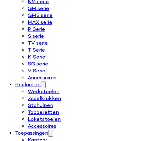
KM serie
GM serie
GMS serie
MAX serie
P Serie
S serie
TV serie
T Serie
K Serie
SG serie
V Serie
Accessoires
Producten
Werkstoelen
Zadelkrukken
Stahulpen
Taboeretten
Loketstoelen
Accessoires
Toepassingen
Kantoor