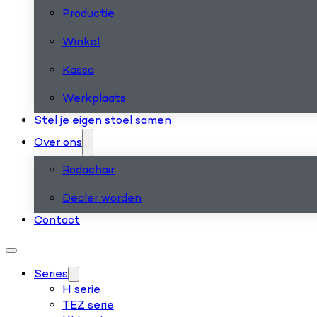
Productie
Winkel
Kassa
Werkplaats
Stel je eigen stoel samen
Over ons
Rodachair
Dealer worden
Contact
Series
H serie
TEZ serie