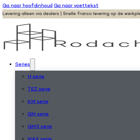
Ga naar hoofdinhoud
Ga naar voettekst
Levering alleen via dealers | Snelle franco levering op de werkpl
Series
H serie
TEZ serie
KM serie
GM serie
GMS serie
MAX serie