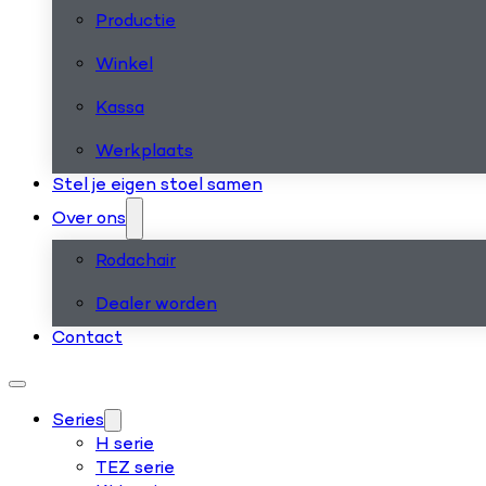
Productie
Winkel
Kassa
Werkplaats
Stel je eigen stoel samen
Over ons
Rodachair
Dealer worden
Contact
Series
H serie
TEZ serie