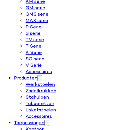
KM serie
GM serie
GMS serie
MAX serie
P Serie
S serie
TV serie
T Serie
K Serie
SG serie
V Serie
Accessoires
Producten
Werkstoelen
Zadelkrukken
Stahulpen
Taboeretten
Loketstoelen
Accessoires
Toepassingen
Kantoor