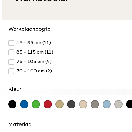
Werkbladhoogte
Werkbladhoogte
65 - 85 cm
(11)
85 - 115 cm
(11)
75 - 105 cm
(4)
70 - 100 cm
(2)
Kleur
Zwart
(23)
Blauw
(9)
Groen
(9)
Rood
Beuken
(9)
Antraciet HPL
Luxe kunstleder 12 Naturel
(6)
Luxe kunstleder donkergrijs 10
Luxe kunstleder lichtblauw 3
(1)
Luxe kunstleder lichtgr
Luxe kunstleder
(1)
Luxe ku
(1)
Luxe
(
Kleur
Materiaal