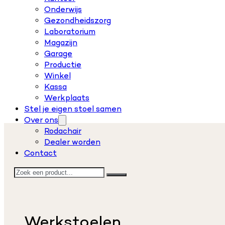
Onderwijs
Gezondheidszorg
Laboratorium
Magazijn
Garage
Productie
Winkel
Kassa
Werkplaats
Stel je eigen stoel samen
Over ons
Rodachair
Dealer worden
Contact
Zoeken
Werkstoelen