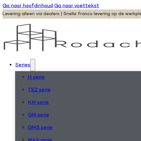
Ga naar hoofdinhoud
Ga naar voettekst
Levering alleen via dealers | Snelle franco levering op de werkpl
Series
H serie
TEZ serie
KM serie
GM serie
GMS serie
MAX serie