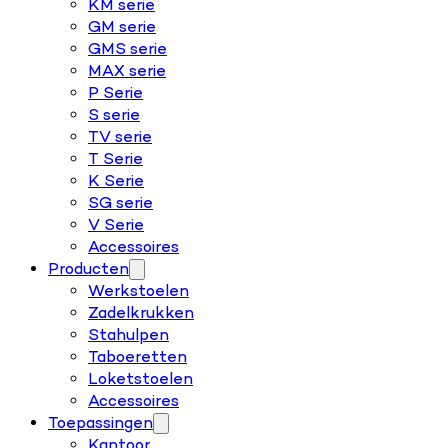
KM serie
GM serie
GMS serie
MAX serie
P Serie
S serie
TV serie
T Serie
K Serie
SG serie
V Serie
Accessoires
Producten
Werkstoelen
Zadelkrukken
Stahulpen
Taboeretten
Loketstoelen
Accessoires
Toepassingen
Kantoor