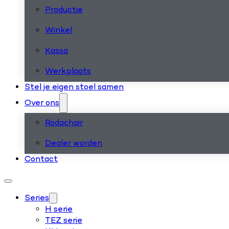
Productie
Winkel
Kassa
Werkplaats
Stel je eigen stoel samen
Over ons
Rodachair
Dealer worden
Contact
Series
H serie
TEZ serie