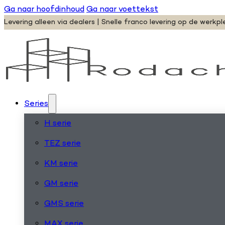
Ga naar hoofdinhoud
Ga naar voettekst
Levering alleen via dealers | Snelle franco levering op de werkpl
Series
H serie
TEZ serie
KM serie
GM serie
GMS serie
MAX serie