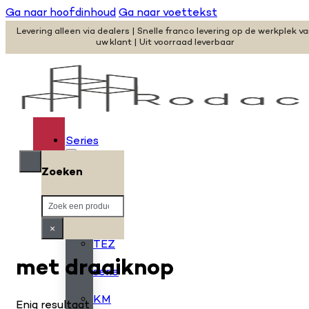
Ga naar hoofdinhoud
Ga naar voettekst
Levering alleen via dealers | Snelle franco levering op de werkplek v
uw klant | Uit voorraad leverbaar
Series
Zoeken
H
Zoeken
serie
×
TEZ
met draaiknop
serie
KM
Enig resultaat