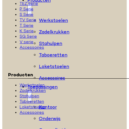
Producten
TEZ serie
P Serie
S Serie
TV Serie
Werkstoelen
T Serie
K Serie
Zadelkrukken
SG Serie
V serie
Stahulpen
Accessoires
Taboeretten
Loketstoelen
Producten
Accessoires
Werkstoelen
Toepassingen
Zadelkrukken
Stahulpen
Taboeretten
Kantoor
Loketstoelen
Accessoires
Onderwijs