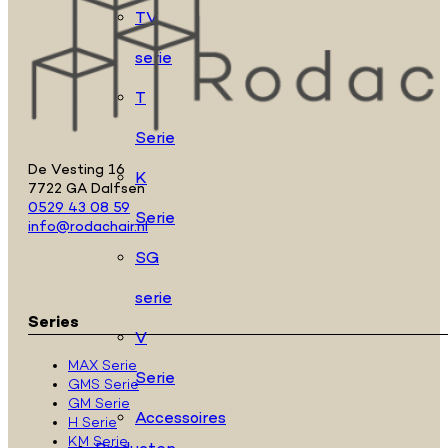
TV
serie
T
Serie
De Vesting 16
K
7722 GA Dalfsen
0529 43 08 59
Serie
info@rodachair.nl
SG
serie
Series
V
MAX Serie
Serie
GMS Serie
GM Serie
Accessoires
H Serie
KM Serie