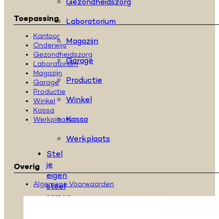
Gezondheidszorg
Toepassing
Laboratorium
Kantoor
Magazijn
Onderwijs
Gezondheidszorg
Garage
Laboratorium
Magazijn
Productie
Garage
Productie
Winkel
Winkel
Kassa
Kassa
Werkplaats
Werkplaats
Stel
je
Overig
eigen
Algemene Voorwaarden
stoel
samen
Over