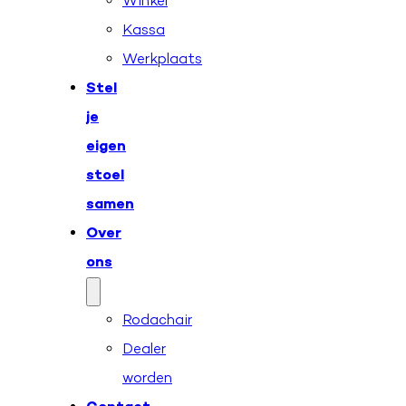
Winkel
Kassa
Werkplaats
Stel
je
eigen
stoel
samen
Over
ons
Rodachair
Dealer
worden