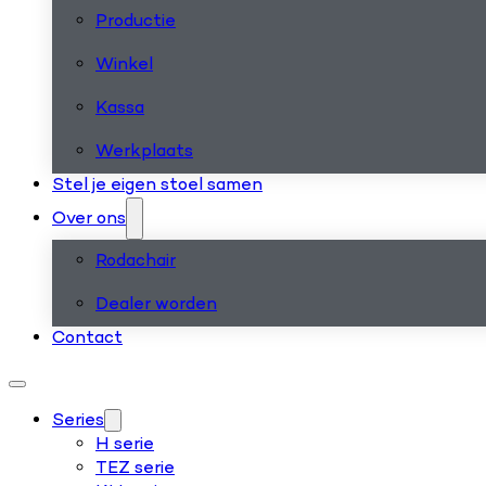
Productie
Winkel
Kassa
Werkplaats
Stel je eigen stoel samen
Over ons
Rodachair
Dealer worden
Contact
Series
H serie
TEZ serie