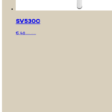
SV530C
€
46
(EXCL. BTW)