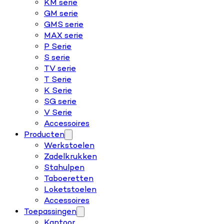
KM serie
GM serie
GMS serie
MAX serie
P Serie
S serie
TV serie
T Serie
K Serie
SG serie
V Serie
Accessoires
Producten
Werkstoelen
Zadelkrukken
Stahulpen
Taboeretten
Loketstoelen
Accessoires
Toepassingen
Kantoor