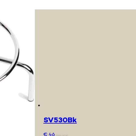
SV530Bk
€
46
(EXCL. BTW)