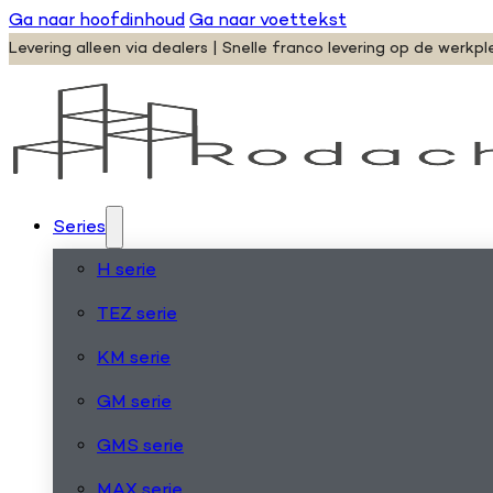
Ga naar hoofdinhoud
Ga naar voettekst
Levering alleen via dealers | Snelle franco levering op de werkpl
Series
H serie
TEZ serie
KM serie
GM serie
GMS serie
MAX serie