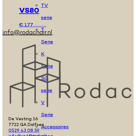
TV
VS80
serie
€
177
(EXCL. BTW)
T
info@rodachair.nl
Serie
K
Serie
SG
serie
V
Serie
De Vesting 16
7722 GA Dalfsen
Accessoires
0529 43 08 59