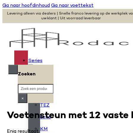
Ga naar hoofdinhoud
Ga naar voettekst
Levering alleen via dealers | Snelle franco levering op de werkplek v
uw klant | Uit voorraad leverbaar
Series
Zoeken
H
Zoeken
serie
×
TEZ
Voetensteun met 12 vaste 
serie
KM
Enig resultaat