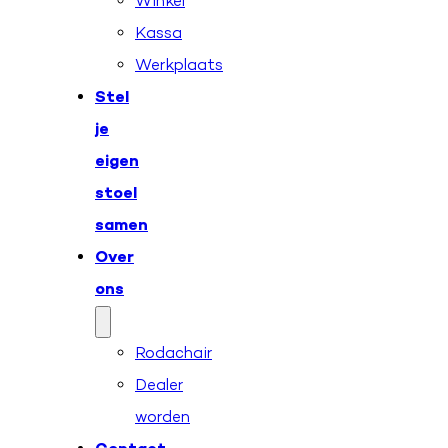
Winkel
Kassa
Werkplaats
Stel
je
eigen
stoel
samen
Over
ons
Rodachair
Dealer
worden