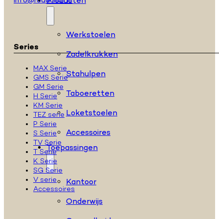
Producten
info@rodachair.nl
Werkstoelen
Series
Zadelkrukken
MAX Serie
Stahulpen
GMS Serie
GM Serie
Taboeretten
H Serie
KM Serie
Loketstoelen
TEZ serie
P Serie
Accessoires
S Serie
TV Serie
Toepassingen
T Serie
K Serie
SG Serie
V serie
Kantoor
Accessoires
Onderwijs