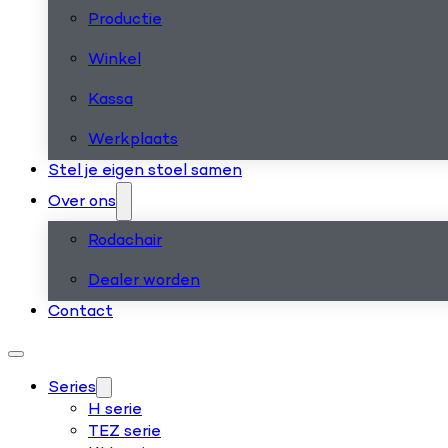
Productie
Winkel
Kassa
Werkplaats
Stel je eigen stoel samen
Over ons
Rodachair
Dealer worden
Contact
Series
H serie
TEZ serie