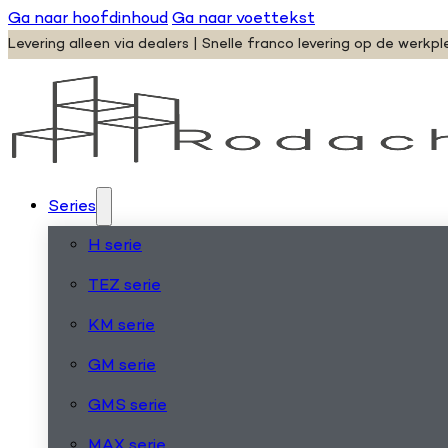
Ga naar hoofdinhoud
Ga naar voettekst
Levering alleen via dealers | Snelle franco levering op de werkpl
Series
H serie
TEZ serie
KM serie
GM serie
GMS serie
MAX serie