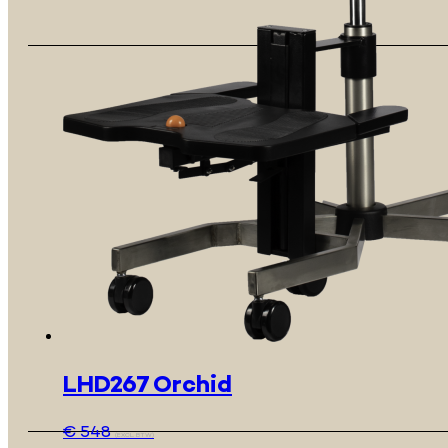
LHD267 Orchid
€
548
(EXCL. BTW)