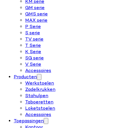
KM serie
GM serie
GMS serie
MAX serie
P Serie
S serie
TV serie
T Serie
K Serie
SG serie
V Serie
Accessoires
Producten
Werkstoelen
Zadelkrukken
Stahulpen
Taboeretten
Loketstoelen
Accessoires
Toepassingen
Kantoor