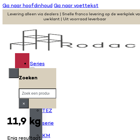
Ga naar hoofdinhoud
Ga naar voettekst
Levering alleen via dealers | Snelle franco levering op de werkplek v
uw klant | Uit voorraad leverbaar
Series
Zoeken
H
Zoeken
serie
×
TEZ
11,9 kg
serie
KM
Enig resultaat