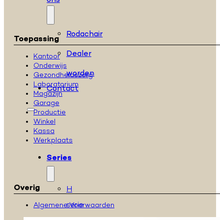
ons
Rodachair
Toepassing
Dealer
Kantoor
Onderwijs
worden
Gezondheidszorg
Laboratorium
Contact
Magazijn
Garage
Productie
Winkel
Kassa
Werkplaats
Series
Overig
H
serie
Algemene Voorwaarden