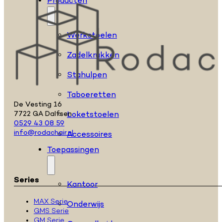
Producten
Werkstoelen
Zadelkrukken
Stahulpen
Taboeretten
De Vesting 16
Loketstoelen
7722 GA Dalfsen
0529 43 08 59
info@rodachair.nl
Accessoires
Toepassingen
Series
Kantoor
MAX Serie
Onderwijs
GMS Serie
GM Serie