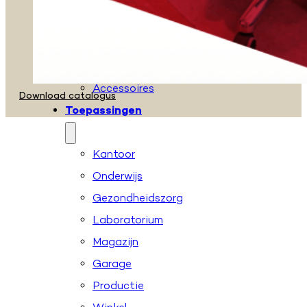
Zadelkrukken
Stahulpen
Taboeretten
Loketstoelen
Accessoires
Download catalogus
Toepassingen
Kantoor
Onderwijs
Gezondheidszorg
Laboratorium
Magazijn
Garage
Productie