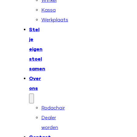
Winkel
Kassa
Werkplaats
Stel
je
eigen
stoel
samen
Over
ons
Rodachair
Dealer
worden