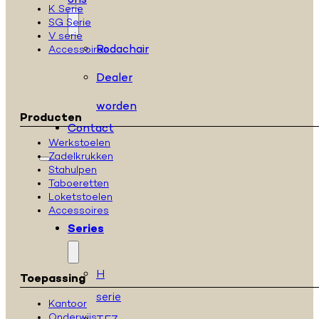
ons
K Serie
SG Serie
V serie
Rodachair
Accessoires
Dealer
worden
Producten
Contact
Werkstoelen
Zadelkrukken
Stahulpen
Taboeretten
Loketstoelen
Accessoires
Series
H
Toepassing
serie
Kantoor
Onderwijs