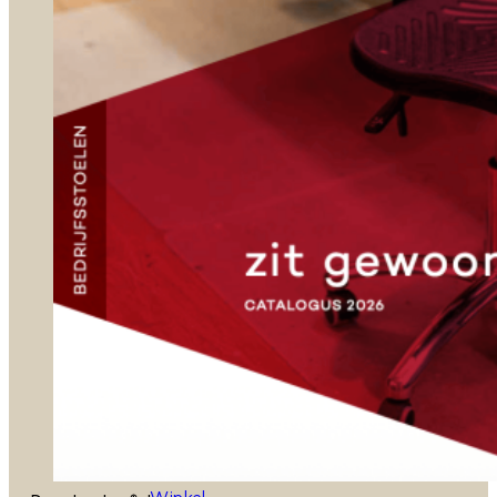
Zadelkrukken
Stahulpen
Taboeretten
Loketstoelen
Accessoires
Toepassingen
Kantoor
Onderwijs
Gezondheidszorg
Laboratorium
Magazijn
Garage
Productie