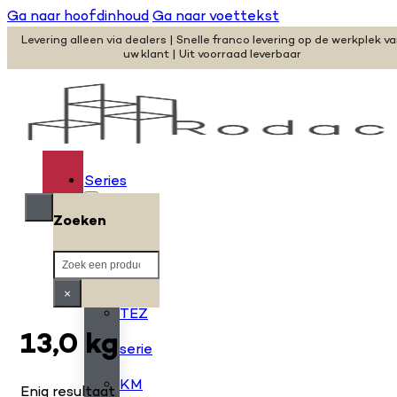
Ga naar hoofdinhoud
Ga naar voettekst
Levering alleen via dealers | Snelle franco levering op de werkplek v
uw klant | Uit voorraad leverbaar
Series
Zoeken
H
Zoeken
serie
×
TEZ
13,0 kg
serie
KM
Enig resultaat