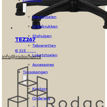
Producten
Werkstoelen
Zadelkrukken
Stahulpen
TEZ267
Taboeretten
€
215
(EXCL. BTW)
Loketstoelen
info@rodachair.nl
Accessoires
Toepassingen
Kantoor
Onderwijs