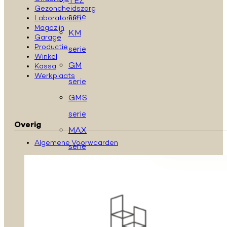
TEZ
Gezondheidszorg
serie
Laboratorium
Magazijn
KM
Garage
Productie
serie
Winkel
GM
Kassa
Werkplaats
serie
GMS
serie
Overig
MAX
Algemene Voorwaarden
serie
P
Serie
S
serie