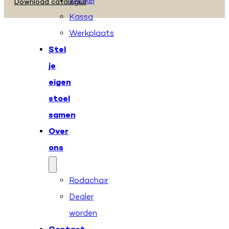
Winkel
Download catalogus
Kassa
Werkplaats
Stel
je
eigen
stoel
samen
Over
ons
Rodachair
Dealer
worden