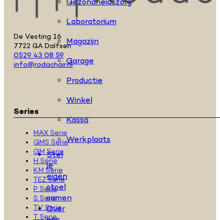
Gezondheidszorg
Laboratorium
De Vesting 16
Magazijn
7722 GA Dalfsen
0529 43 08 59
Garage
info@rodachair.nl
Productie
Winkel
Series
Kassa
MAX Serie
Werkplaats
GMS Serie
GM Serie
Stel
H Serie
je
KM Serie
eigen
TEZ serie
stoel
P Serie
samen
S Serie
TV Serie
Over
T Serie