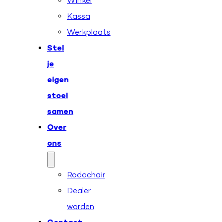
Winkel
Kassa
Werkplaats
Stel
je
eigen
stoel
samen
Over
ons
Rodachair
Dealer
worden