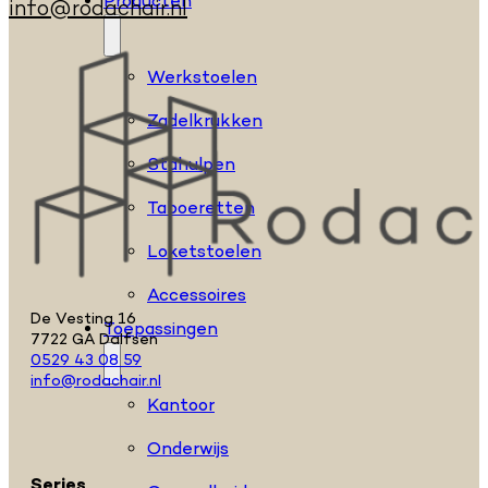
Producten
info@rodachair.nl
Werkstoelen
Zadelkrukken
Stahulpen
Taboeretten
Loketstoelen
Accessoires
De Vesting 16
Toepassingen
7722 GA Dalfsen
0529 43 08 59
info@rodachair.nl
Kantoor
Onderwijs
Series