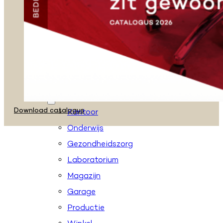
Zadelkrukken
Stahulpen
Taboeretten
Loketstoelen
Accessoires
Toepassingen
Download catalogus
Kantoor
Onderwijs
Gezondheidszorg
Laboratorium
Magazijn
Garage
Productie