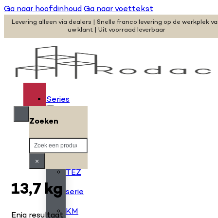
Ga naar hoofdinhoud
Ga naar voettekst
Levering alleen via dealers | Snelle franco levering op de werkplek v
uw klant | Uit voorraad leverbaar
Series
Zoeken
H
Zoeken
serie
×
TEZ
13,7 kg
serie
KM
Enig resultaat