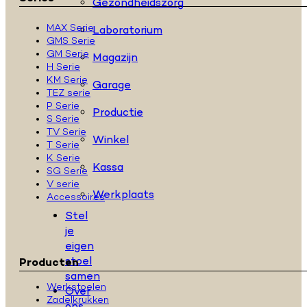
Gezondheidszorg
MAX Serie
Laboratorium
GMS Serie
GM Serie
Magazijn
H Serie
KM Serie
Garage
TEZ serie
P Serie
Productie
S Serie
TV Serie
Winkel
T Serie
K Serie
Kassa
SG Serie
V serie
Werkplaats
Accessoires
Stel
je
eigen
stoel
Producten
samen
Werkstoelen
Over
Zadelkrukken