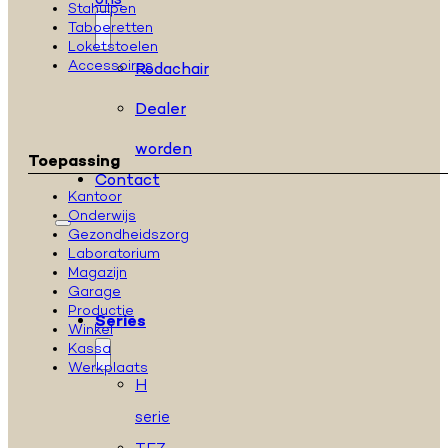
ons
Stahulpen
Taboeretten
Loketstoelen
Accessoires
Rodachair
Dealer
worden
Toepassing
Contact
Kantoor
Onderwijs
Gezondheidszorg
Laboratorium
Magazijn
Garage
Productie
Series
Winkel
Kassa
Werkplaats
H
serie