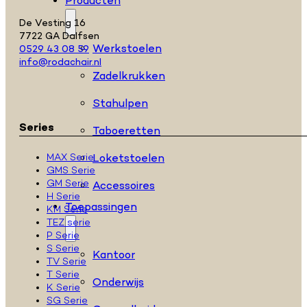
Producten
De Vesting 16
7722 GA Dalfsen
Werkstoelen
0529 43 08 59
info@rodachair.nl
Zadelkrukken
Stahulpen
Series
Taboeretten
MAX Serie
Loketstoelen
GMS Serie
GM Serie
Accessoires
H Serie
Toepassingen
KM Serie
TEZ serie
P Serie
S Serie
Kantoor
TV Serie
T Serie
Onderwijs
K Serie
SG Serie