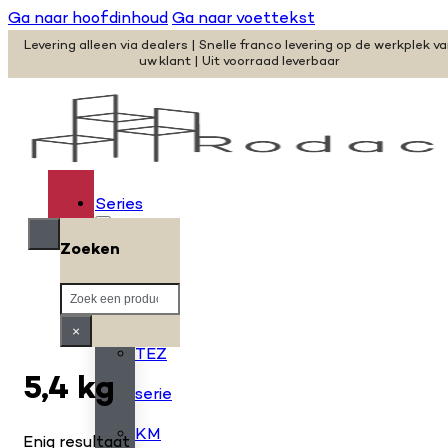
Ga naar hoofdinhoud
Ga naar voettekst
Levering alleen via dealers | Snelle franco levering op de werkplek v
uw klant | Uit voorraad leverbaar
Series
Zoeken
H
Zoeken
serie
×
TEZ
5,4 kg
serie
KM
Enig resultaat