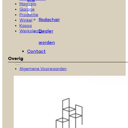
ons
Magazijn
Garage
Productie
Rodachair
Winkel
Kassa
Dealer
Werkplaats
worden
Contact
Overig
Algemene Voorwaarden
Series
H
serie