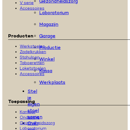
Gezondheidszorg
V serie
Accessoires
Laboratorium
Magazijn
Garage
Producten
Werkstoelen
Productie
Zadelkrukken
Stahulpen
Winkel
Taboeretten
Loketstoelen
Kassa
Accessoires
Werkplaats
Stel
je
Toepassing
eigen
stoel
Kantoor
samen
Onderwijs
Over
Gezondheidszorg
Laboratorium