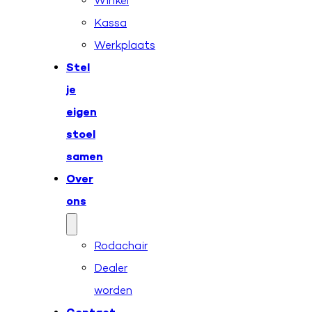
Winkel
Kassa
Werkplaats
Stel
je
eigen
stoel
samen
Over
ons
Rodachair
Dealer
worden