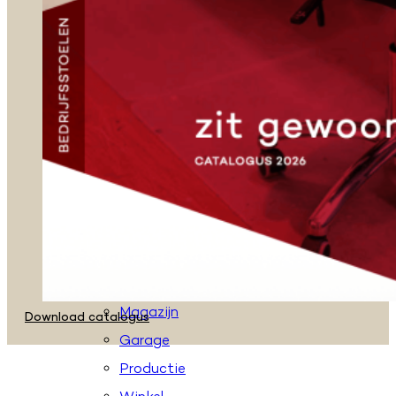
Zadelkrukken
Stahulpen
Taboeretten
Loketstoelen
Accessoires
Toepassingen
Kantoor
Onderwijs
Gezondheidszorg
Laboratorium
Magazijn
Download catalogus
Garage
Productie