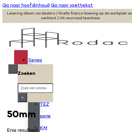
Ga naar hoofdinhoud
Ga naar voettekst
Levering alleen via dealers | Snelle franco levering op de werkplek v
uw klant | Uit voorraad leverbaar
Series
Zoeken
H
Zoeken
serie
×
TEZ
50mm
serie
KM
Enig resultaat