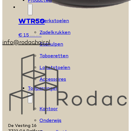
Producten
WTR50
Werkstoelen
Zadelkrukken
€
15
(EXCL. BTW)
info@rodachair.nl
Stahulpen
Taboeretten
Loketstoelen
Accessoires
Toepassingen
Kantoor
Onderwijs
De Vesting 16