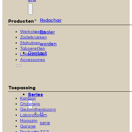
ons
Rodachair
Producten
Dealer
Werkstoelen
Zadelkrukken
Stahulpen
worden
Taboeretten
Contact
Loketstoelen
Accessoires
Toepassing
Series
Kantoor
Onderwijs
Gezondheidszorg
H
Laboratorium
Magazijn
serie
Garage