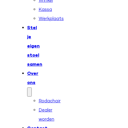
Winkel
Kassa
Werkplaats
Stel
je
eigen
stoel
samen
Over
ons
Rodachair
Dealer
worden