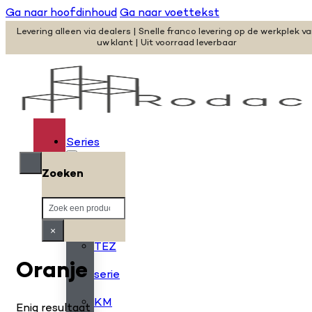
Ga naar hoofdinhoud
Ga naar voettekst
Levering alleen via dealers | Snelle franco levering op de werkplek v
uw klant | Uit voorraad leverbaar
Series
Zoeken
H
Zoeken
serie
×
TEZ
Oranje
serie
KM
Enig resultaat