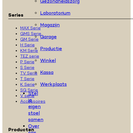
Gezondheidszorg
Laboratorium
Series
Magazijn
MAX Serie
GMS Serie
Garage
GM Serie
H Serie
Productie
KM Serie
TEZ serie
Winkel
P Serie
S Serie
Kassa
TV Serie
T Serie
Werkplaats
K Serie
SG Serie
Stel
V serie
je
Accessoires
eigen
stoel
samen
Over
Producten