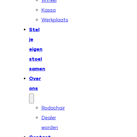
Winkel
Kassa
Werkplaats
Stel
je
eigen
stoel
samen
Over
ons
Rodachair
Dealer
worden