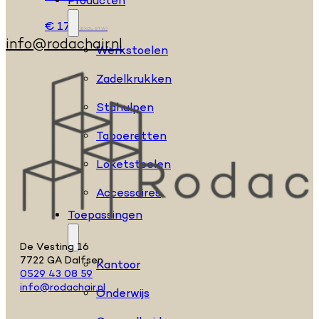
Producten
€
172
(EXCL. BTW)
info@rodachair.nl
Werkstoelen
Zadelkrukken
Stahulpen
Taboeretten
Loketstoelen
Accessoires
Toepassingen
De Vesting 16
7722 GA Dalfsen
Kantoor
0529 43 08 59
info@rodachair.nl
Onderwijs