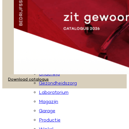
Zadelkrukken
Stahulpen
Taboeretten
Loketstoelen
Accessoires
Toepassingen
Kantoor
Onderwijs
Download catalogus
Gezondheidszorg
Laboratorium
Magazijn
Garage
Productie