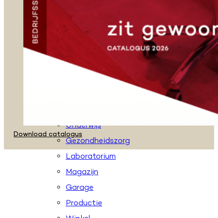
Zadelkrukken
Stahulpen
Taboeretten
Loketstoelen
Accessoires
Toepassingen
Kantoor
Onderwijs
Download catalogus
Gezondheidszorg
Laboratorium
Magazijn
Garage
Productie