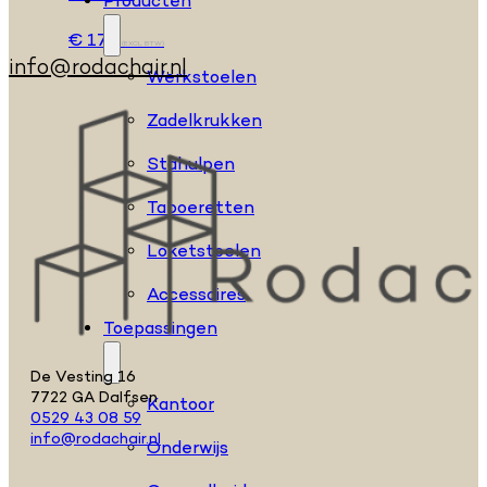
Producten
€
172
(EXCL. BTW)
info@rodachair.nl
Werkstoelen
Zadelkrukken
Stahulpen
Taboeretten
Loketstoelen
Accessoires
Toepassingen
De Vesting 16
7722 GA Dalfsen
Kantoor
0529 43 08 59
info@rodachair.nl
Onderwijs