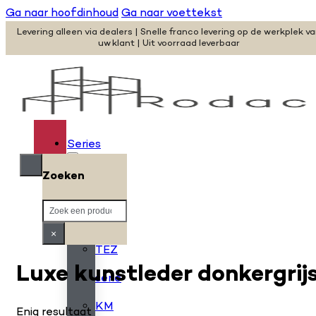
Ga naar hoofdinhoud
Ga naar voettekst
Levering alleen via dealers | Snelle franco levering op de werkplek v
uw klant | Uit voorraad leverbaar
Series
Zoeken
H
Zoeken
serie
×
TEZ
Luxe kunstleder donkergrij
serie
KM
Enig resultaat