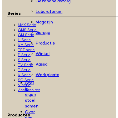
Gezondheidszorg
Laboratorium
Series
Magazijn
MAX Serie
GMS Serie
Garage
GM Serie
H Serie
Productie
KM Serie
TEZ serie
Winkel
P Serie
S Serie
Kassa
TV Serie
T Serie
Werkplaats
K Serie
SG Serie
Stel
V serie
je
Accessoires
eigen
stoel
samen
Over
Producten