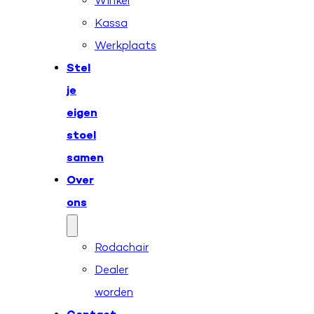
Winkel
Kassa
Werkplaats
Stel
je
eigen
stoel
samen
Over
ons
Rodachair
Dealer
worden