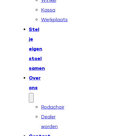
Winkel
Kassa
Werkplaats
Stel
je
eigen
stoel
samen
Over
ons
Rodachair
Dealer
worden