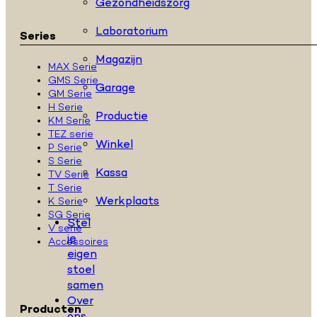
Gezondheidszorg
Laboratorium
Series
Magazijn
MAX Serie
GMS Serie
Garage
GM Serie
H Serie
Productie
KM Serie
TEZ serie
Winkel
P Serie
S Serie
Kassa
TV Serie
T Serie
Werkplaats
K Serie
SG Serie
Stel
V serie
je
Accessoires
eigen
stoel
samen
Over
Producten