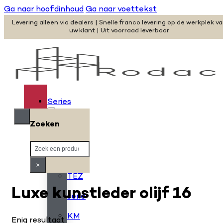
Ga naar hoofdinhoud
Ga naar voettekst
Levering alleen via dealers | Snelle franco levering op de werkplek v
uw klant | Uit voorraad leverbaar
Series
Zoeken
H
Zoeken
serie
×
TEZ
Luxe kunstleder olijf 16
serie
KM
Enig resultaat