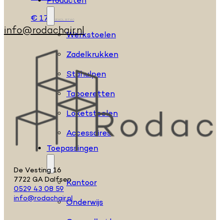
Producten
€
172
(EXCL. BTW)
info@rodachair.nl
Werkstoelen
Zadelkrukken
Stahulpen
Taboeretten
Loketstoelen
Accessoires
Toepassingen
De Vesting 16
7722 GA Dalfsen
Kantoor
0529 43 08 59
info@rodachair.nl
Onderwijs