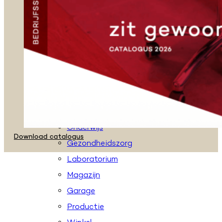
Zadelkrukken
Stahulpen
Taboeretten
Loketstoelen
Accessoires
Toepassingen
Kantoor
Onderwijs
Download catalogus
Gezondheidszorg
Laboratorium
Magazijn
Garage
Productie