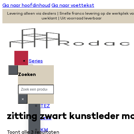
Ga naar hoofdinhoud
Ga naar voettekst
Levering alleen via dealers | Snelle franco levering op de werkplek v
uw klant | Uit voorraad leverbaar
Series
Zoeken
H
Zoeken
serie
×
TEZ
zitting zwart kunstleder mo
serie
KM
Toont alle 3 resultaten