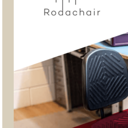
Zadelkrukken
Stahulpen
Taboeretten
Loketstoelen
Accessoires
Toepassingen
Kantoor
Onderwijs
Gezondheidszorg
Laboratorium
Magazijn
Garage
Productie