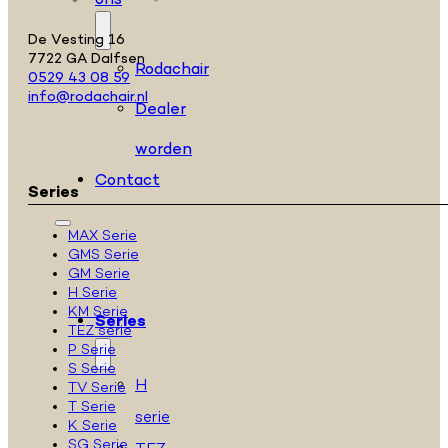
ons
De Vesting 16
7722 GA Dalfsen
Rodachair
0529 43 08 59
info@rodachair.nl
Dealer
worden
Contact
Series
MAX Serie
GMS Serie
GM Serie
H Serie
KM Serie
Series
TEZ serie
P Serie
S Serie
H
TV Serie
T Serie
serie
K Serie
SG Serie