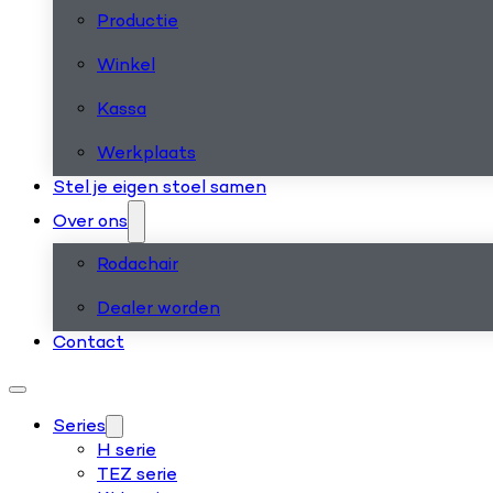
Productie
Winkel
Kassa
Werkplaats
Stel je eigen stoel samen
Over ons
Rodachair
Dealer worden
Contact
Series
H serie
TEZ serie