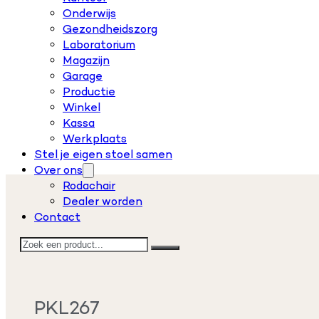
Onderwijs
Gezondheidszorg
Laboratorium
Magazijn
Garage
Productie
Winkel
Kassa
Werkplaats
Stel je eigen stoel samen
Over ons
Rodachair
Dealer worden
Contact
Zoeken
PKL267