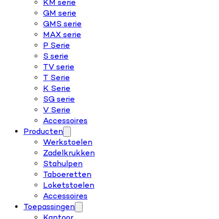
KM serie
GM serie
GMS serie
MAX serie
P Serie
S serie
TV serie
T Serie
K Serie
SG serie
V Serie
Accessoires
Producten
Werkstoelen
Zadelkrukken
Stahulpen
Taboeretten
Loketstoelen
Accessoires
Toepassingen
Kantoor