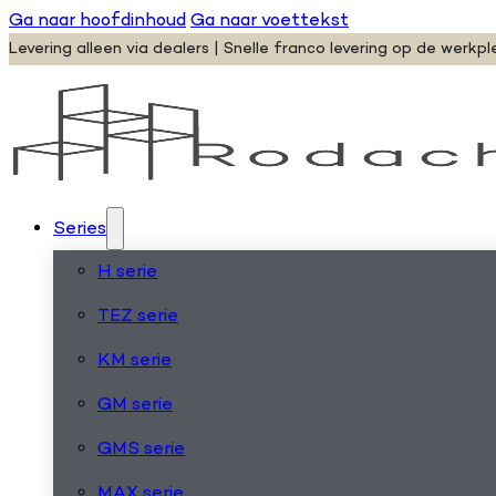
Ga naar hoofdinhoud
Ga naar voettekst
Levering alleen via dealers | Snelle franco levering op de werkpl
Series
H serie
TEZ serie
KM serie
GM serie
GMS serie
MAX serie