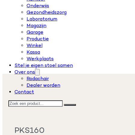
Onderwijs
Gezondheidszorg
Laboratorium
Magazijn
Garage
Productie
Winkel
Kassa
Werkplaats
Stel je eigen stoel samen
Over ons
Rodachair
Dealer worden
Contact
Zoeken
PKS160