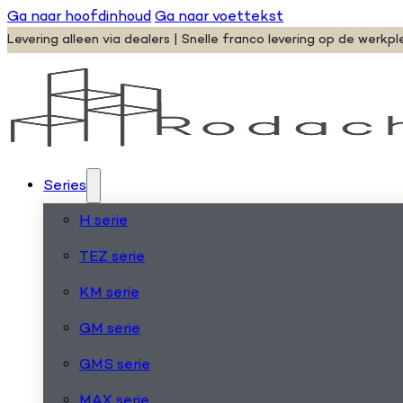
Ga naar hoofdinhoud
Ga naar voettekst
Levering alleen via dealers | Snelle franco levering op de werkpl
Series
H serie
TEZ serie
KM serie
GM serie
GMS serie
MAX serie