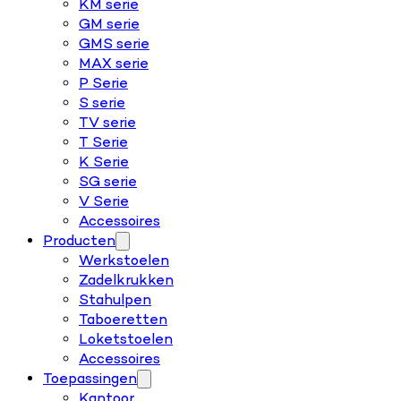
KM serie
GM serie
GMS serie
MAX serie
P Serie
S serie
TV serie
T Serie
K Serie
SG serie
V Serie
Accessoires
Producten
Werkstoelen
Zadelkrukken
Stahulpen
Taboeretten
Loketstoelen
Accessoires
Toepassingen
Kantoor