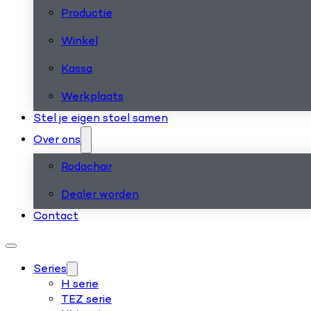
Productie
Winkel
Kassa
Werkplaats
Stel je eigen stoel samen
Over ons
Rodachair
Dealer worden
Contact
Series
H serie
TEZ serie