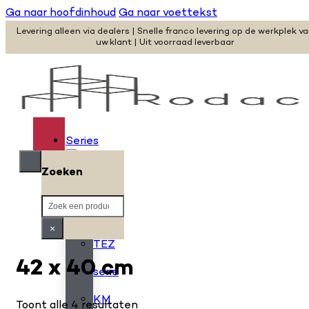
Ga naar hoofdinhoud
Ga naar voettekst
Levering alleen via dealers | Snelle franco levering op de werkplek v
uw klant | Uit voorraad leverbaar
Series
Zoeken
H
Zoeken
serie
×
TEZ
42 x 40 cm
serie
KM
Toont alle 4 resultaten