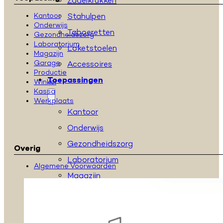
Zadelkrukken
Stahulpen
Kantoor
Onderwijs
Taboeretten
Gezondheidszorg
Laboratorium
Loketstoelen
Magazijn
Garage
Accessoires
Productie
Toepassingen
Winkel
Kassa
Werkplaats
Kantoor
Onderwijs
Gezondheidszorg
Overig
Laboratorium
Algemene Voorwaarden
Magazijn
Garage
Productie