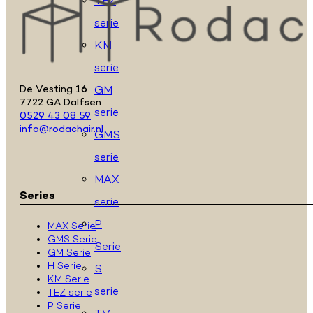
TEZ
serie
KM
serie
GM
De Vesting 16
7722 GA Dalfsen
serie
0529 43 08 59
info@rodachair.nl
GMS
serie
MAX
Series
serie
P
MAX Serie
GMS Serie
Serie
GM Serie
H Serie
S
KM Serie
serie
TEZ serie
P Serie