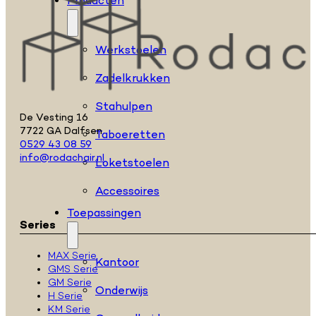
Producten
Werkstoelen
Zadelkrukken
Stahulpen
De Vesting 16
7722 GA Dalfsen
Taboeretten
0529 43 08 59
info@rodachair.nl
Loketstoelen
Accessoires
Toepassingen
Series
MAX Serie
Kantoor
GMS Serie
GM Serie
Onderwijs
H Serie
KM Serie