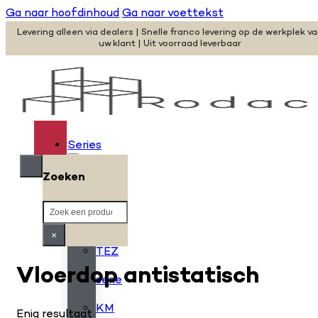
Ga naar hoofdinhoud
Ga naar voettekst
Levering alleen via dealers | Snelle franco levering op de werkplek v
uw klant | Uit voorraad leverbaar
Series
Zoeken
H
Zoeken
serie
×
TEZ
Vloerdop antistatisch
serie
KM
Enig resultaat