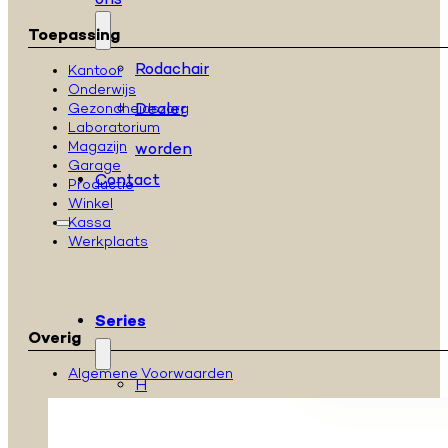
ons
Toepassing
Rodachair
Kantoor
Onderwijs
Dealer
Gezondheidszorg
Laboratorium
Magazijn
worden
Garage
Contact
Productie
Winkel
Kassa
Werkplaats
Series
Overig
Algemene Voorwaarden
H
serie