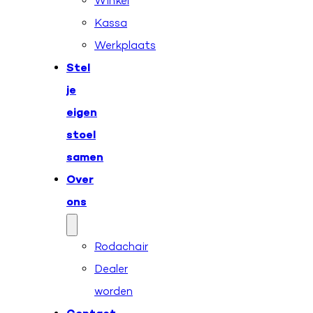
Winkel
Kassa
Werkplaats
Stel
je
eigen
stoel
samen
Over
ons
Rodachair
Dealer
worden