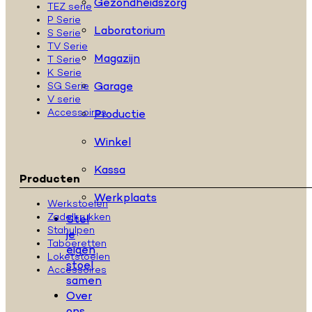
Gezondheidszorg
TEZ serie
P Serie
Laboratorium
S Serie
TV Serie
Magazijn
T Serie
K Serie
Garage
SG Serie
V serie
Accessoires
Productie
Winkel
Kassa
Producten
Werkplaats
Werkstoelen
Zadelkrukken
Stel
Stahulpen
je
Taboeretten
eigen
Loketstoelen
stoel
Accessoires
samen
Over