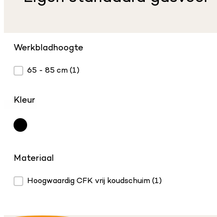
Werkbladhoogte
Werkbladhoogte
65 - 85 cm
(1)
Kleur
Zwart
(1)
Kleur
Materiaal
Materiaal
Hoogwaardig CFK vrij koudschuim
(1)