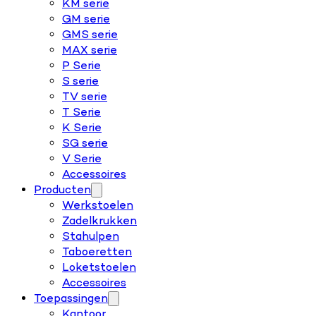
KM serie
GM serie
GMS serie
MAX serie
P Serie
S serie
TV serie
T Serie
K Serie
SG serie
V Serie
Accessoires
Producten
Werkstoelen
Zadelkrukken
Stahulpen
Taboeretten
Loketstoelen
Accessoires
Toepassingen
Kantoor