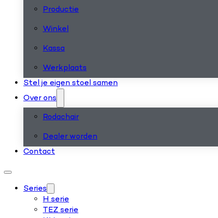
Productie
Winkel
Kassa
Werkplaats
Stel je eigen stoel samen
Over ons
Rodachair
Dealer worden
Contact
Series
H serie
TEZ serie