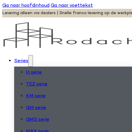
Ga naar hoofdinhoud
Ga naar voettekst
Levering alleen via dealers | Snelle franco levering op de werkpl
Series
H serie
TEZ serie
KM serie
GM serie
GMS serie
MAX serie