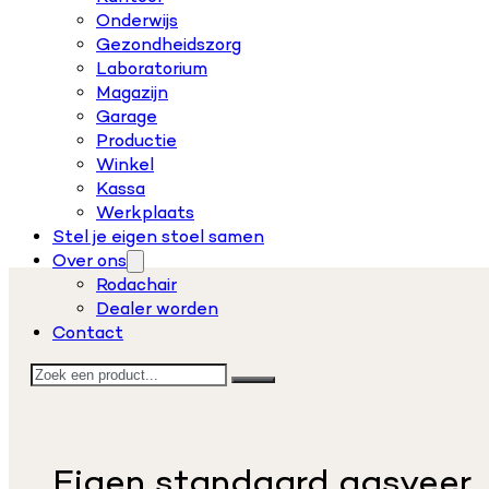
Onderwijs
Gezondheidszorg
Laboratorium
Magazijn
Garage
Productie
Winkel
Kassa
Werkplaats
Stel je eigen stoel samen
Over ons
Rodachair
Dealer worden
Contact
Zoeken
Eigen standaard gasveer