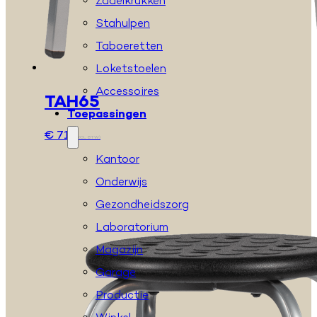
Zadelkrukken
Stahulpen
Taboeretten
Loketstoelen
Accessoires
TAH65
Toepassingen
€
71
(EXCL. BTW)
Kantoor
Onderwijs
Gezondheidszorg
Laboratorium
Magazijn
Garage
Productie