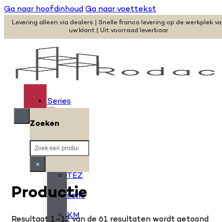
Ga naar hoofdinhoud
Ga naar voettekst
Levering alleen via dealers | Snelle franco levering op de werkplek v
uw klant | Uit voorraad leverbaar
Series
Zoeken
H
Zoeken
serie
×
TEZ
Productie
serie
KM
Resultaat 1–12 van de 61 resultaten wordt getoond