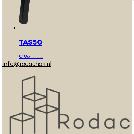
TAS50
€
96
(EXCL. BTW)
info@rodachair.nl