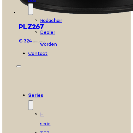
ons
Rodachair
PLZ267
Dealer
€
324
(EXCL. BTW)
worden
Contact
Series
H
serie