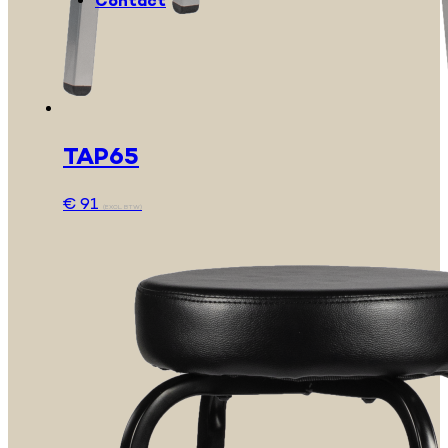
Contact
TAP65
€
91
(EXCL. BTW)