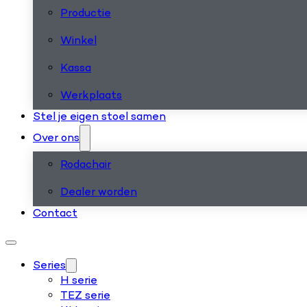
Productie
Winkel
Kassa
Werkplaats
Stel je eigen stoel samen
Over ons
Rodachair
Dealer worden
Contact
Series
H serie
TEZ serie