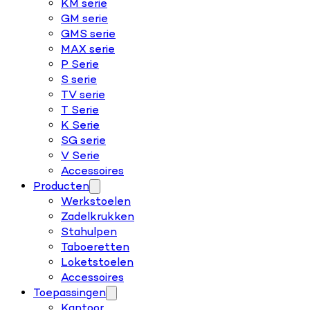
KM serie
GM serie
GMS serie
MAX serie
P Serie
S serie
TV serie
T Serie
K Serie
SG serie
V Serie
Accessoires
Producten
Werkstoelen
Zadelkrukken
Stahulpen
Taboeretten
Loketstoelen
Accessoires
Toepassingen
Kantoor