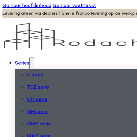
Ga naar hoofdinhoud
Ga naar voettekst
Levering alleen via dealers | Snelle franco levering op de werkpl
Series
H serie
TEZ serie
KM serie
GM serie
GMS serie
MAX serie