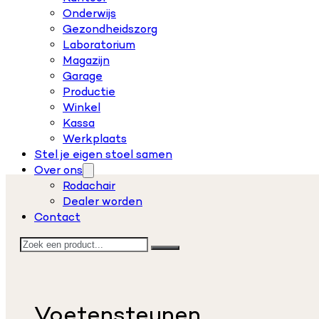
Onderwijs
Gezondheidszorg
Laboratorium
Magazijn
Garage
Productie
Winkel
Kassa
Werkplaats
Stel je eigen stoel samen
Over ons
Rodachair
Dealer worden
Contact
Zoeken
Voetensteunen