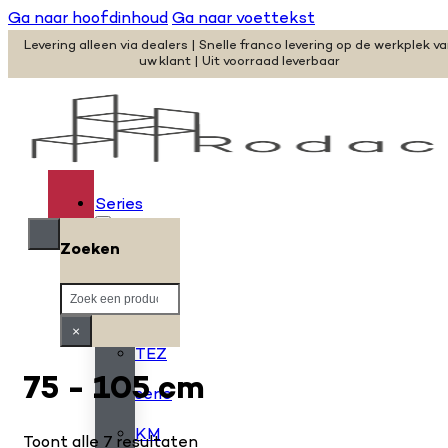
Ga naar hoofdinhoud
Ga naar voettekst
Levering alleen via dealers | Snelle franco levering op de werkplek v
uw klant | Uit voorraad leverbaar
Series
Zoeken
H
Zoeken
serie
×
TEZ
75 - 105 cm
serie
KM
Toont alle 7 resultaten