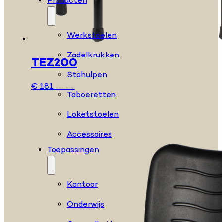
Producten
Werkstoelen
Zadelkrukken
TEZ200
Stahulpen
€
181
(EXCL. BTW)
Taboeretten
Loketstoelen
Accessoires
Toepassingen
Kantoor
Onderwijs