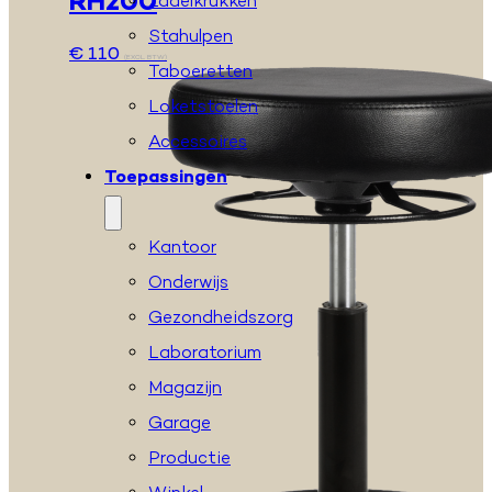
RH200
Zadelkrukken
Stahulpen
€
110
(EXCL. BTW)
Taboeretten
Loketstoelen
Accessoires
Toepassingen
Kantoor
Onderwijs
Gezondheidszorg
Laboratorium
Magazijn
Garage
Productie