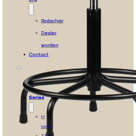
ons
Rodachair
Dealer
worden
Contact
Series
H
serie