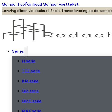
Ga naar hoofdinhoud
Ga naar voettekst
Levering alleen via dealers | Snelle franco levering op de werkpl
Series
H serie
TEZ serie
KM serie
GM serie
GMS serie
MAX serie