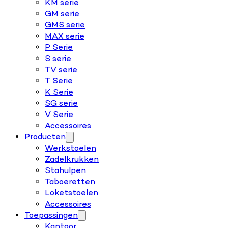
KM serie
GM serie
GMS serie
MAX serie
P Serie
S serie
TV serie
T Serie
K Serie
SG serie
V Serie
Accessoires
Producten
Werkstoelen
Zadelkrukken
Stahulpen
Taboeretten
Loketstoelen
Accessoires
Toepassingen
Kantoor