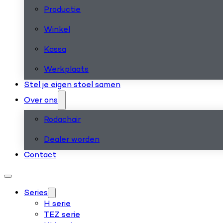
Productie
Winkel
Kassa
Werkplaats
Stel je eigen stoel samen
Over ons
Rodachair
Dealer worden
Contact
Series
H serie
TEZ serie