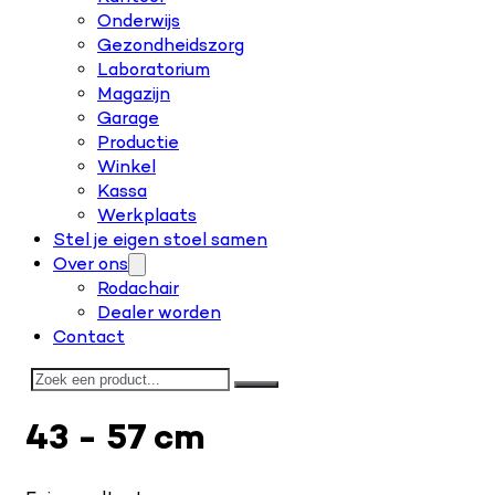
Onderwijs
Gezondheidszorg
Laboratorium
Magazijn
Garage
Productie
Winkel
Kassa
Werkplaats
Stel je eigen stoel samen
Over ons
Rodachair
Dealer worden
Contact
Zoeken
43 - 57 cm