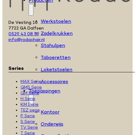
Producten
Werkstoelen
De Vesting 16
7722 GA Dalfsen
Zadelkrukken
0529 43 08 59
info@rodachair.nl
Stahulpen
Taboeretten
Series
Loketstoelen
Accessoires
MAX Serie
GMS Serie
Toepassingen
GM Serie
H Serie
KM Serie
TEZ serie
Kantoor
P Serie
S Serie
Onderwijs
TV Serie
T Serie