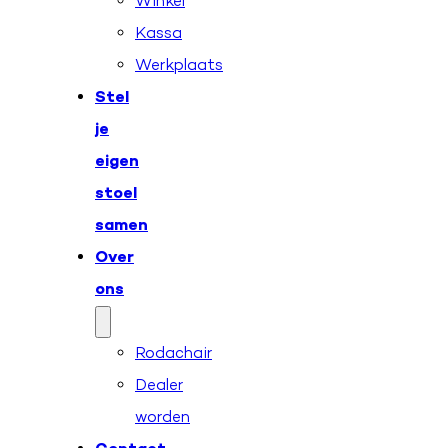
Winkel
Kassa
Werkplaats
Stel
je
eigen
stoel
samen
Over
ons
Rodachair
Dealer
worden