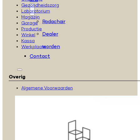
ons
Gezondheidszorg
Laboratorium
Magazijn
Rodachair
Garage
Productie
Dealer
Winkel
Kassa
worden
Werkplaats
Contact
Overig
Algemene Voorwaarden
Series
H
serie