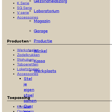
Gezondheidszorg
K Serie
SG Serie
Laboratorium
V serie
Accessoires
Magazijn
Garage
Productie
Producten
Werkstoelen
Winkel
Zadelkrukken
Stahulpen
Kassa
Taboeretten
Loketstoelen
Werkplaats
Accessoires
Stel
je
eigen
stoel
Toepassing
samen
Over
Kantoor
Onderwijs