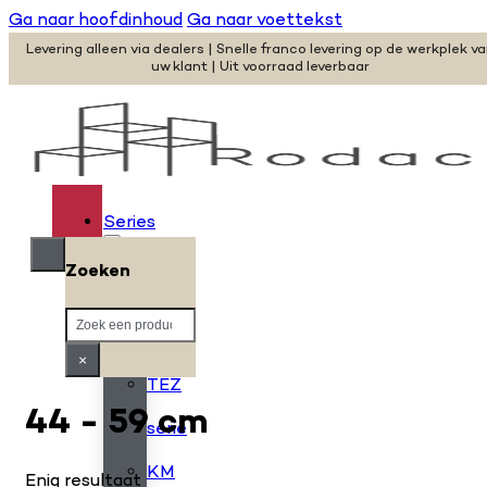
Ga naar hoofdinhoud
Ga naar voettekst
Levering alleen via dealers | Snelle franco levering op de werkplek v
uw klant | Uit voorraad leverbaar
Series
Zoeken
H
Zoeken
serie
×
TEZ
44 - 59 cm
serie
KM
Enig resultaat