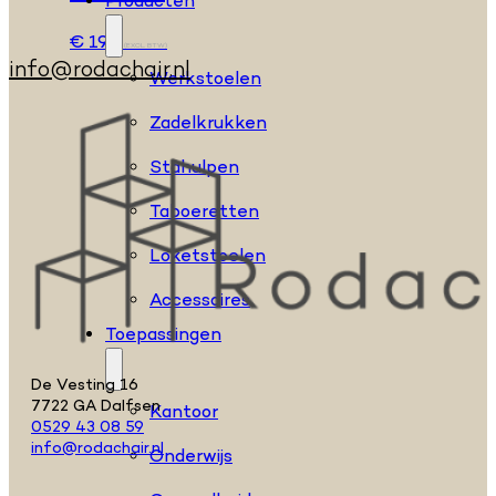
Producten
€
194
(EXCL. BTW)
info@rodachair.nl
Werkstoelen
Zadelkrukken
Stahulpen
Taboeretten
Loketstoelen
Accessoires
Toepassingen
De Vesting 16
7722 GA Dalfsen
Kantoor
0529 43 08 59
info@rodachair.nl
Onderwijs