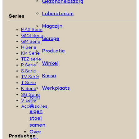
Gezondheidszorg
Laboratorium
Series
Magazijn
MAX Serie
GMS Serie
Garage
GM Serie
H Serie
Productie
KM Serie
TEZ serie
Winkel
P Serie
S Serie
Kassa
TV Serie
T Serie
Werkplaats
K Serie
SG Serie
Stel
V serie
je
Accessoires
eigen
stoel
samen
Over
Producten