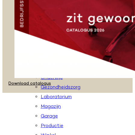
Zadelkrukken
Stahulpen
Taboeretten
Loketstoelen
Accessoires
Toepassingen
Kantoor
Onderwijs
Download catalogus
Gezondheidszorg
Laboratorium
Magazijn
Garage
Productie