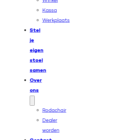
Winkel
Kassa
Werkplaats
Stel
je
eigen
stoel
samen
Over
ons
Rodachair
Dealer
worden