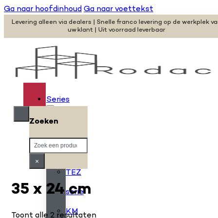
Ga naar hoofdinhoud
Ga naar voettekst
Levering alleen via dealers | Snelle franco levering op de werkplek v
uw klant | Uit voorraad leverbaar
Series
Zoeken
H
Zoeken
serie
×
TEZ
35 x 24 cm
serie
KM
Toont alle 2 resultaten