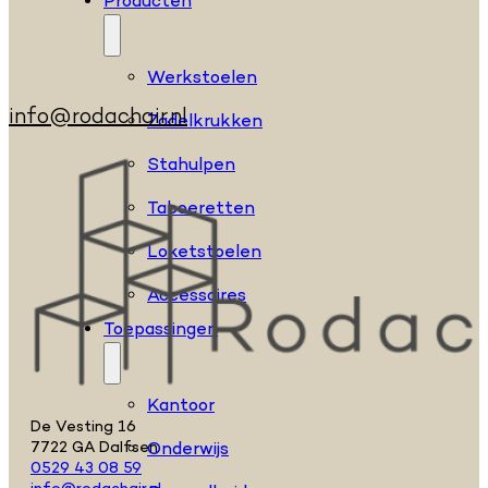
Producten
Werkstoelen
info@rodachair.nl
Zadelkrukken
Stahulpen
Taboeretten
Loketstoelen
Accessoires
Toepassingen
Kantoor
De Vesting 16
Onderwijs
7722 GA Dalfsen
0529 43 08 59