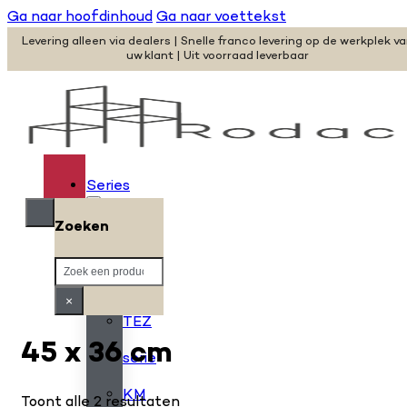
Ga naar hoofdinhoud
Ga naar voettekst
Levering alleen via dealers | Snelle franco levering op de werkplek v
uw klant | Uit voorraad leverbaar
Series
Zoeken
H
Zoeken
serie
×
TEZ
45 x 36 cm
serie
KM
Toont alle 2 resultaten