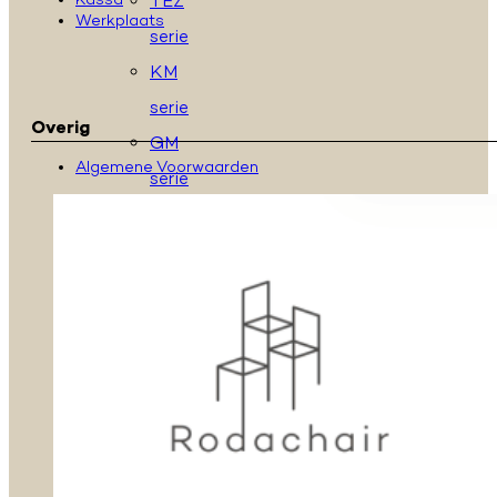
TEZ
Kassa
Werkplaats
serie
KM
serie
Overig
GM
Algemene Voorwaarden
serie
GMS
serie
MAX
serie
P
Serie
S
serie