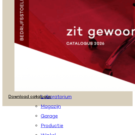
Zadelkrukken
Stahulpen
Taboeretten
Loketstoelen
Accessoires
Toepassingen
Kantoor
Onderwijs
Gezondheidszorg
Laboratorium
Download catalogus
Magazijn
Garage
Productie