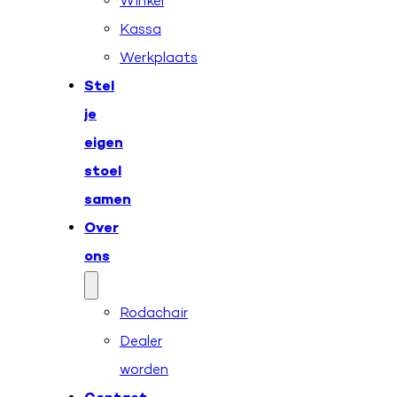
Winkel
Kassa
Werkplaats
Stel
je
eigen
stoel
samen
Over
ons
Rodachair
Dealer
worden