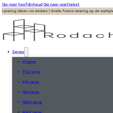
Ga naar hoofdinhoud
Ga naar voettekst
Levering alleen via dealers | Snelle franco levering op de werkpl
Series
H serie
TEZ serie
KM serie
GM serie
GMS serie
MAX serie