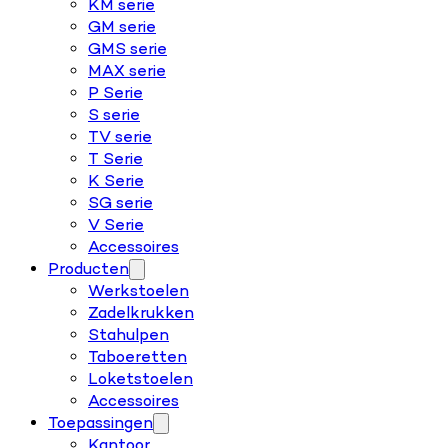
KM serie
GM serie
GMS serie
MAX serie
P Serie
S serie
TV serie
T Serie
K Serie
SG serie
V Serie
Accessoires
Producten
Werkstoelen
Zadelkrukken
Stahulpen
Taboeretten
Loketstoelen
Accessoires
Toepassingen
Kantoor