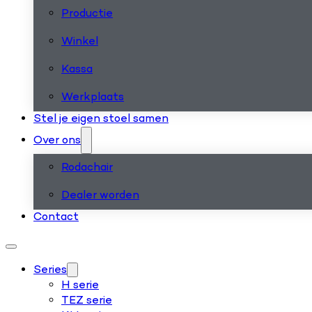
Productie
Winkel
Kassa
Werkplaats
Stel je eigen stoel samen
Over ons
Rodachair
Dealer worden
Contact
Series
H serie
TEZ serie