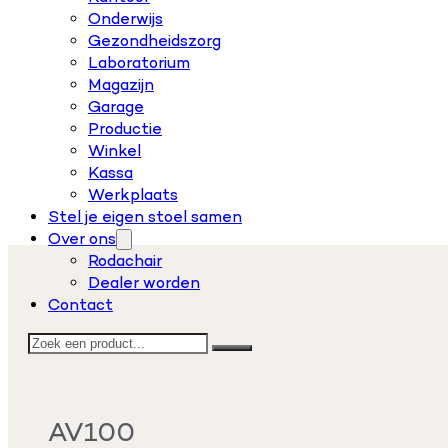
Onderwijs
Gezondheidszorg
Laboratorium
Magazijn
Garage
Productie
Winkel
Kassa
Werkplaats
Stel je eigen stoel samen
Over ons
Rodachair
Dealer worden
Contact
Zoeken
AV100