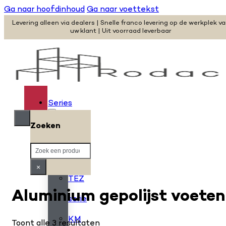
Ga naar hoofdinhoud
Ga naar voettekst
Levering alleen via dealers | Snelle franco levering op de werkplek v
uw klant | Uit voorraad leverbaar
Series
Zoeken
H
Zoeken
serie
×
TEZ
Aluminium gepolijst voete
serie
KM
Toont alle 3 resultaten