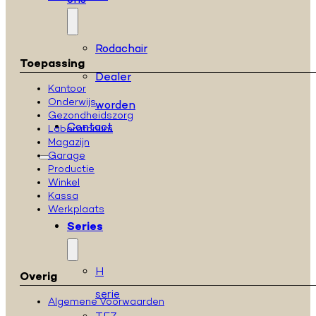
ons
Rodachair
Toepassing
Dealer
Kantoor
Onderwijs
worden
Gezondheidszorg
Contact
Laboratorium
Magazijn
Garage
Productie
Winkel
Kassa
Werkplaats
Series
H
Overig
serie
Algemene Voorwaarden