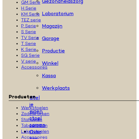
Gezondheidszorg
GM Serie
H Serie
Laboratorium
KM Serie
TEZ serie
Magazijn
P Serie
S Serie
TV Serie
Garage
T Serie
K Serie
Productie
SG Serie
V serie
Winkel
Accessoires
Kassa
Werkplaats
Producten
Stel
je
Werkstoelen
eigen
Zadelkrukken
stoel
Stahulpen
samen
Taboeretten
Loketstoelen
Over
Accessoires