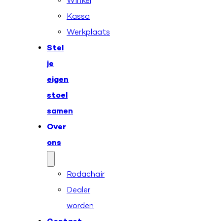
Winkel
Kassa
Werkplaats
Stel
je
eigen
stoel
samen
Over
ons
Rodachair
Dealer
worden