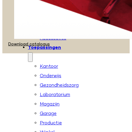
Zadelkrukken
Stahulpen
Taboeretten
Loketstoelen
Accessoires
Download catalogus
Toepassingen
Kantoor
Onderwijs
Gezondheidszorg
Laboratorium
Magazijn
Garage
Productie