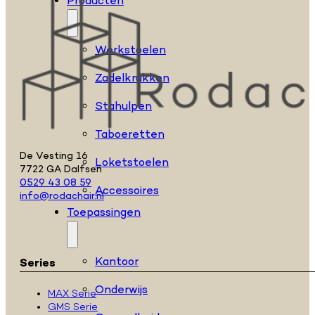
Producten
Werkstoelen
Zadelkrukken
Stahulpen
Taboeretten
De Vesting 16
Loketstoelen
7722 GA Dalfsen
0529 43 08 59
Accessoires
info@rodachair.nl
Toepassingen
Kantoor
Series
Onderwijs
MAX Serie
GMS Serie