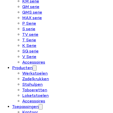
KM serie
GM serie
GMS serie
MAX serie
P Serie
S serie
TV serie
T Serie
K Serie
SG serie
V Serie
Accessoires
Producten
Werkstoelen
Zadelkrukken
Stahulpen
Taboeretten
Loketstoelen
Accessoires
Toepassingen
Kantoor