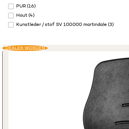
Materiaal
PUR
(16)
Hout
(4)
Kunstleder / stof SV 100.000 martindale
(3)
DEALER WORDEN