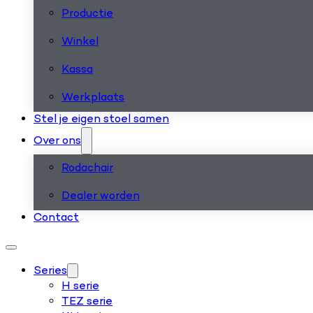
Productie
Winkel
Kassa
Werkplaats
Stel je eigen stoel samen
Over ons
Rodachair
Dealer worden
Contact
Series
H serie
TEZ serie