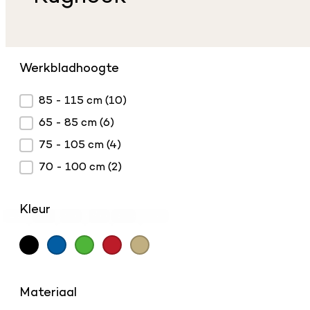
Werkbladhoogte
Werkbladhoogte
85 - 115 cm
(10)
65 - 85 cm
(6)
75 - 105 cm
(4)
70 - 100 cm
(2)
Kleur
Zwart
(19)
Blauw
(7)
Groen
(7)
Rood
Beuken
(7)
(4)
Kleur
Materiaal