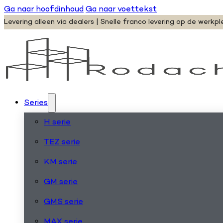
Ga naar hoofdinhoud
Ga naar voettekst
Levering alleen via dealers | Snelle franco levering op de werkpl
Series
H serie
TEZ serie
KM serie
GM serie
GMS serie
MAX serie