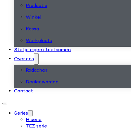
Productie
Winkel
Kassa
Werkplaats
Stel je eigen stoel samen
Over ons
Rodachair
Dealer worden
Contact
Series
H serie
TEZ serie