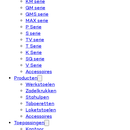
KM serie
GM serie
GMS serie
MAX serie
P Serie
S serie
TV serie
T Serie
K Serie
SG serie
V Serie
Accessoires
Producten
Werkstoelen
Zadelkrukken
Stahulpen
Taboeretten
Loketstoelen
Accessoires
Toepassingen
Kantoor