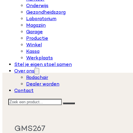
Onderwijs
Gezondheidszorg
Laboratorium
Magazijn
Garage
Productie
Winkel
Kassa
Werkplaats
Stel je eigen stoel samen
Over ons
Rodachair
Dealer worden
Contact
Zoeken
GMS267