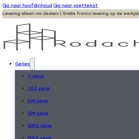
Ga naar hoofdinhoud
Ga naar voettekst
Levering alleen via dealers | Snelle franco levering op de werkpl
Series
H serie
TEZ serie
KM serie
GM serie
GMS serie
MAX serie