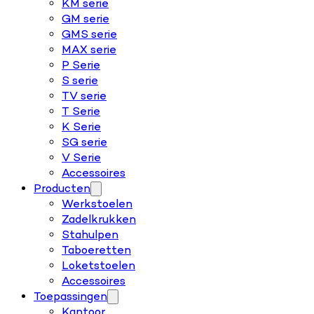
KM serie
GM serie
GMS serie
MAX serie
P Serie
S serie
TV serie
T Serie
K Serie
SG serie
V Serie
Accessoires
Producten
Werkstoelen
Zadelkrukken
Stahulpen
Taboeretten
Loketstoelen
Accessoires
Toepassingen
Kantoor