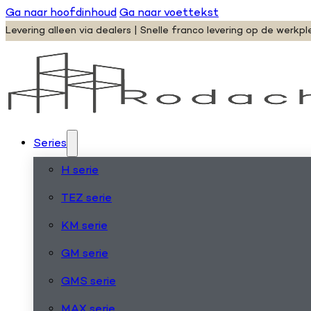
Ga naar hoofdinhoud
Ga naar voettekst
Levering alleen via dealers | Snelle franco levering op de werkpl
Series
H serie
TEZ serie
KM serie
GM serie
GMS serie
MAX serie