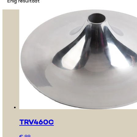
Enig resultaat
TRV460C
€
99