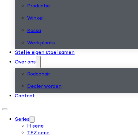
Productie
Winkel
Kassa
Werkplaats
Stel je eigen stoel samen
Over ons
Rodachair
Dealer worden
Contact
Series
H serie
TEZ serie