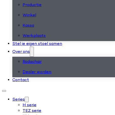
Productie
Winkel
Kassa
Werkplaats
Stel je eigen stoel samen
Over ons
Rodachair
Dealer worden
Contact
Series
H serie
TEZ serie