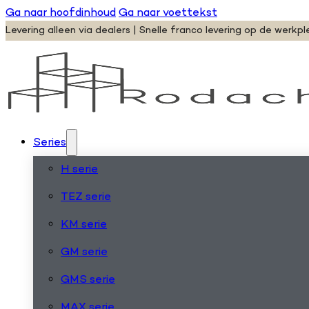
Ga naar hoofdinhoud
Ga naar voettekst
Levering alleen via dealers | Snelle franco levering op de werkpl
Series
H serie
TEZ serie
KM serie
GM serie
GMS serie
MAX serie