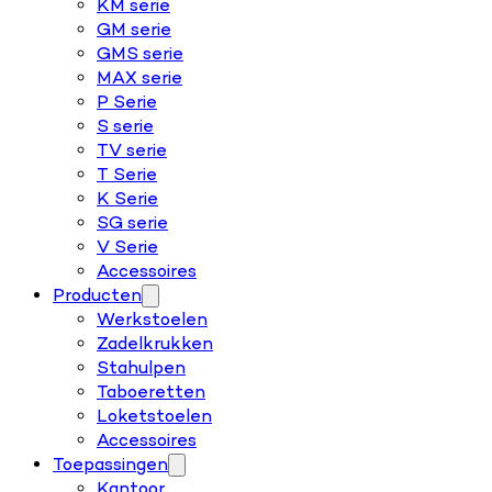
KM serie
GM serie
GMS serie
MAX serie
P Serie
S serie
TV serie
T Serie
K Serie
SG serie
V Serie
Accessoires
Producten
Werkstoelen
Zadelkrukken
Stahulpen
Taboeretten
Loketstoelen
Accessoires
Toepassingen
Kantoor