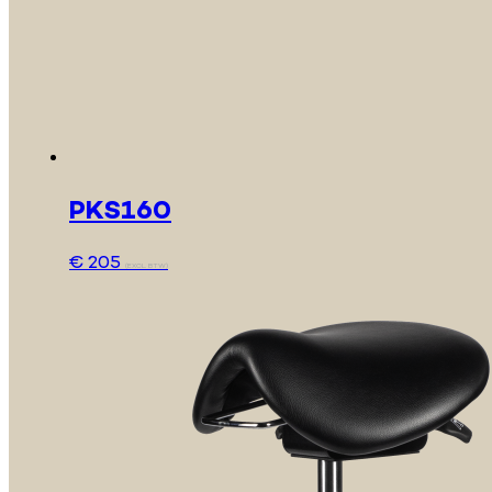
PKS160
€
205
(EXCL. BTW)