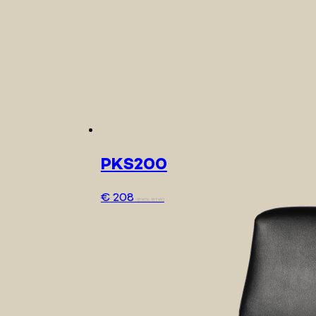
PKS200
€
208
(EXCL. BTW)