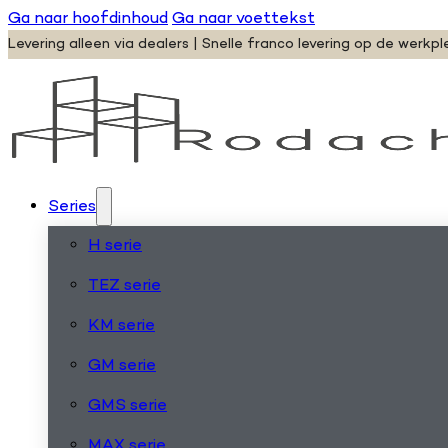
Ga naar hoofdinhoud
Ga naar voettekst
Levering alleen via dealers | Snelle franco levering op de werkpl
Series
H serie
TEZ serie
KM serie
GM serie
GMS serie
MAX serie