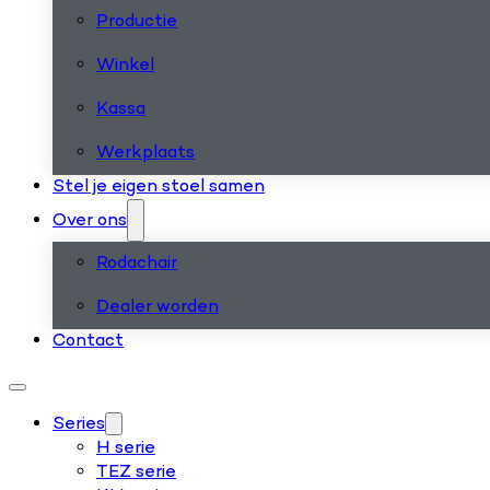
Productie
Winkel
Kassa
Werkplaats
Stel je eigen stoel samen
Over ons
Rodachair
Dealer worden
Contact
Series
H serie
TEZ serie