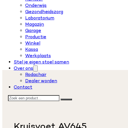
Onderwijs
Gezondheidszorg
Laboratorium
Magazijn
Garage
Productie
Winkel
Kassa
Werkplaats
Stel je eigen stoel samen
Over ons
Rodachair
Dealer worden
Contact
Zoeken
Kruisvoet AV645