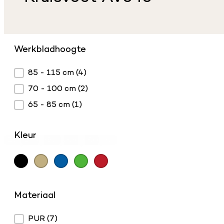
Werkbladhoogte
Werkbladhoogte
85 - 115 cm
(4)
70 - 100 cm
(2)
65 - 85 cm
(1)
Kleur
Zwart
Beuken
(7)
Blauw
(1)
(1)
Groen
(1)
Rood
(1)
Kleur
Materiaal
Materiaal
PUR
(7)