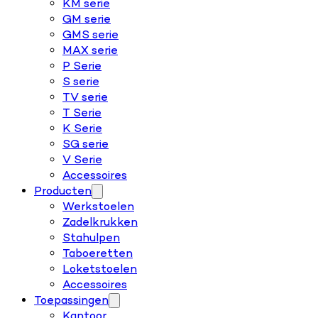
KM serie
GM serie
GMS serie
MAX serie
P Serie
S serie
TV serie
T Serie
K Serie
SG serie
V Serie
Accessoires
Producten
Werkstoelen
Zadelkrukken
Stahulpen
Taboeretten
Loketstoelen
Accessoires
Toepassingen
Kantoor