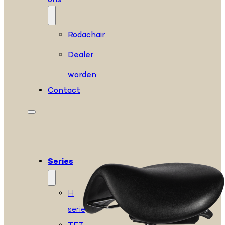
ons
Rodachair
Dealer
worden
Contact
Series
H
serie