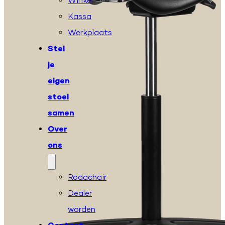
Winkel
Kassa
Werkplaats
Stel
je
eigen
stoel
samen
Over
ons
Rodachair
Dealer
worden