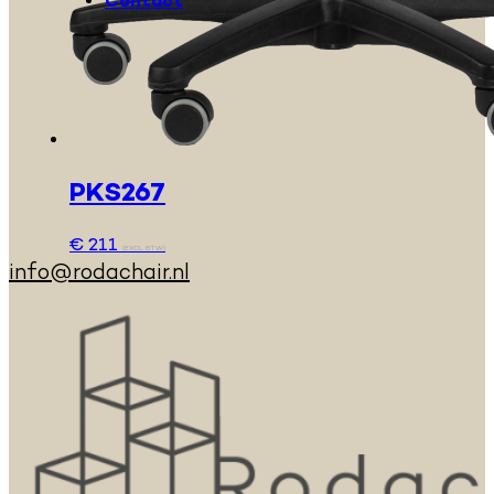
Contact
PKS267
€
211
(EXCL. BTW)
info@rodachair.nl