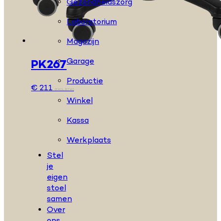
Gezondheidszorg
Laboratorium
Magazijn
Garage
PK267
Productie
€
211
(EXCL. BTW)
Winkel
Kassa
Werkplaats
Stel
je
eigen
stoel
samen
Over