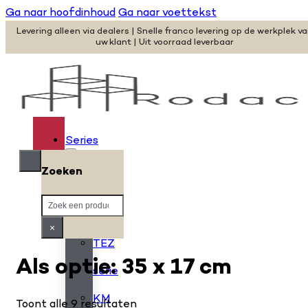
Ga naar hoofdinhoud
Ga naar voettekst
Levering alleen via dealers | Snelle franco levering op de werkplek v
uw klant | Uit voorraad leverbaar
Series
Zoeken
H
Zoeken
serie
×
TEZ
Als optie: 35 x 17 cm
serie
KM
Toont alle 9 resultaten